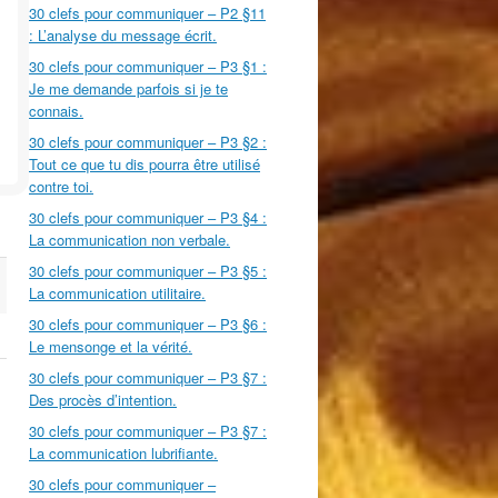
30 clefs pour communiquer – P2 §11
: L’analyse du message écrit.
30 clefs pour communiquer – P3 §1 :
Je me demande parfois si je te
connais.
30 clefs pour communiquer – P3 §2 :
Tout ce que tu dis pourra être utilisé
contre toi.
30 clefs pour communiquer – P3 §4 :
La communication non verbale.
30 clefs pour communiquer – P3 §5 :
La communication utilitaire.
30 clefs pour communiquer – P3 §6 :
Le mensonge et la vérité.
30 clefs pour communiquer – P3 §7 :
Des procès d’intention.
30 clefs pour communiquer – P3 §7 :
La communication lubrifiante.
30 clefs pour communiquer –