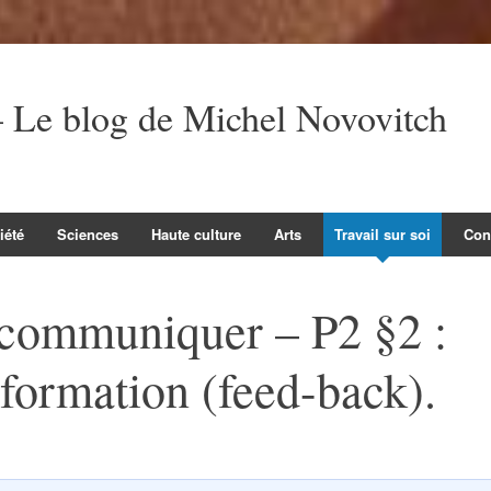
Le blog de Michel Novovitch
iété
Sciences
Haute culture
Arts
Travail sur soi
Con
 communiquer – P2 §2 :
nformation (feed-back).