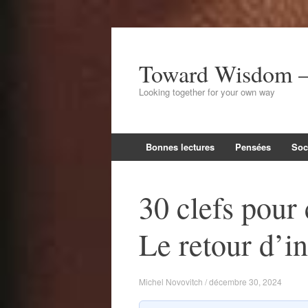
Toward Wisdom – 
Looking together for your own way
Aller
Bonnes lectures
Pensées
Soc
au
contenu
30 clefs pour
Le retour d’i
Michel Novovitch / décembre 30, 2024