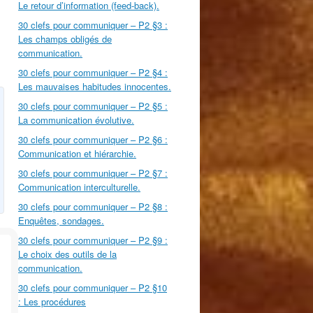
Le retour d’information (feed-back).
30 clefs pour communiquer – P2 §3 :
Les champs obligés de
communication.
30 clefs pour communiquer – P2 §4 :
Les mauvaises habitudes innocentes.
30 clefs pour communiquer – P2 §5 :
La communication évolutive.
30 clefs pour communiquer – P2 §6 :
Communication et hiérarchie.
30 clefs pour communiquer – P2 §7 :
Communication interculturelle.
30 clefs pour communiquer – P2 §8 :
Enquêtes, sondages.
30 clefs pour communiquer – P2 §9 :
Le choix des outils de la
communication.
30 clefs pour communiquer – P2 §10
: Les procédures