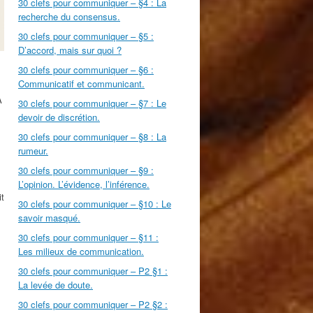
30 clefs pour communiquer – §4 : La
recherche du consensus.
30 clefs pour communiquer – §5 :
D’accord, mais sur quoi ?
30 clefs pour communiquer – §6 :
Communicatif et communicant.
À
30 clefs pour communiquer – §7 : Le
devoir de discrétion.
30 clefs pour communiquer – §8 : La
rumeur.
30 clefs pour communiquer – §9 :
L’opinion. L’évidence, l’inférence.
it
30 clefs pour communiquer – §10 : Le
savoir masqué.
30 clefs pour communiquer – §11 :
Les milieux de communication.
30 clefs pour communiquer – P2 §1 :
La levée de doute.
30 clefs pour communiquer – P2 §2 :