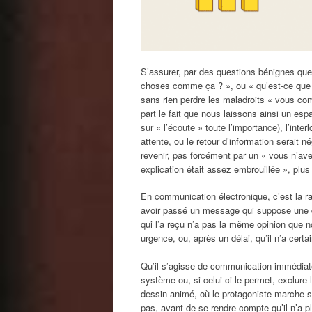
S’assurer, par des questions bénignes que 
choses comme ça ? », ou « qu’est-ce que v
sans rien perdre les maladroits « vous com
part le fait que nous laissons ainsi un es
sur « l’écoute » toute l’importance), l’int
attente, ou le retour d’information serait n
revenir, pas forcément par un « vous n’av
explication était assez embrouillée », plus
En communication électronique, c’est la rapi
avoir passé un message qui suppose une dis
qui l’a reçu n’a pas la même opinion que 
urgence, ou, après un délai, qu’il n’a cer
Qu’il s’agisse de communication immédiate,
système ou, si celui-ci le permet, exclure l
dessin animé, où le protagoniste marche s
pas, avant de se rendre compte qu’il n’a p