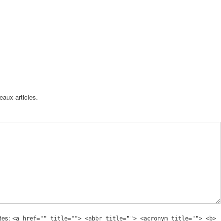
eaux articles.
utes:
<a href="" title=""> <abbr title=""> <acronym title=""> <b>