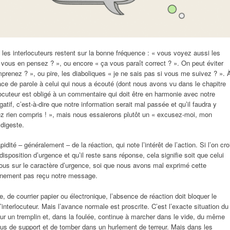
les interlocuteurs restent sur la bonne fréquence : « vous voyez aussi les
ous en pensez ? », ou encore « ça vous paraît correct ? ». On peut éviter
prenez ? », ou pire, les diaboliques « je ne sais pas si vous me suivez ? ». 
pace de parole à celui qui nous a écouté (dont nous avons vu dans le chapitre
erlocuteur est obligé à un commentaire qui doit être en harmonie avec notre
égatif, c’est-à-dire que notre information serait mal passée et qu’il faudra y
ez rien compris ! », mais nous essaierons plutôt un « excusez-moi, mon
 digeste.
dité – généralement – de la réaction, qui note l’intérêt de l’action. Si l’on cro
position d’urgence et qu’il reste sans réponse, cela signifie soit que celui
nous sur le caractère d’urgence, soi que nous avons mal exprimé cette
tainement pas reçu notre message.
 de courrier papier ou électronique, l’absence de réaction doit bloquer le
’interlocuteur. Mais l’avance normale est proscrite. C’est l’exacte situation du
ur un tremplin et, dans la foulée, continue à marcher dans le vide, du même
lus de support et de tomber dans un hurlement de terreur. Mais dans les