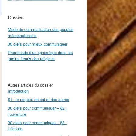
Dossiers
Mode de communication des peuples
mésoaméricains
30 clefs pour mieux communiquer
Promenade d’un agnostique dans les
jardins fleuris des religions
Autres articles du dossier
Introduction
§1 : le respect de soi et des autres
30 clefs pour communiquer – §2 :
l’ouverture
30 clefs pour communiquer – §3 :
L’écoute.