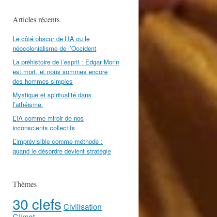
Articles récents
Le côté obscur de l’IA ou le
néocolonialisme de l’Occident
La préhistoire de l’esprit : Edgar Morin
est mort, et nous sommes encore
des hommes simples
Mystique et spiritualité dans
l’athéisme.
L’IA comme miroir de nos
inconscients collectifs
L’imprévisible comme méthode :
quand le désordre devient stratégie
Thèmes
30 clefs
Civilisation
Climat