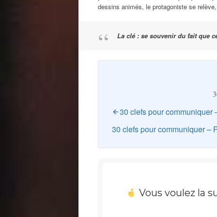
dessins animés, le protagoniste se relève
La clé : se souvenir du fait que c
3
30 clefs pour communiquer –
30 clefs pour communiquer – 
Vous voulez la su