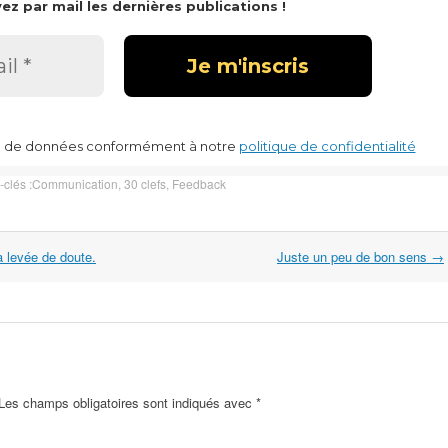
ez par mail les dernières publications !
te de données conformément à notre
politique de confidentialité
-clés :
Communication
,
30 clefs
,
Feedback
 levée de doute.
Juste un peu de bon sens
→
 Les champs obligatoires sont indiqués avec
*