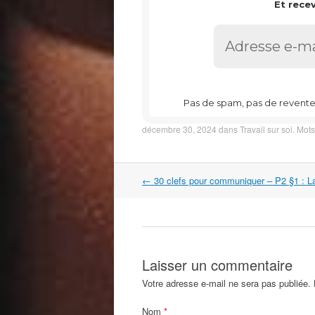
Et recev
Pas de spam, pas de reven
décembre 30, 2024
dans
Travail sur soi
. Mots
Navigation
←
30 clefs pour communiquer – P2 §1 : La
dans
les
articles
Laisser un commentaire
Votre adresse e-mail ne sera pas publiée.
Nom
*