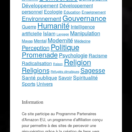
Développement
Développement
personnel
Ecologie
Education
Enseignement
Gouvernance
Environnement
Humanité
Guerre
Intelligence
Manipulation
Islam
artificielle
Langage
Modernité
Mental
Mayas
Médecine
Politique
Perception
Promenade
Psychologie
Racisme
Religion
Radicalisation
Raison
Religions
Sagesse
Réfugiés climatiques
Santé publique
Spiritualité
Savoir
Sports
Univers
Information
Ce site participe au Programme Partenaires
d’Amazon EU, un programme d’affiliation conçu
pour permettre à des sites de percevoir une
rémunération grâce à la création de liens vers