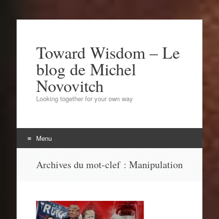
Toward Wisdom – Le
blog de Michel
Novovitch
Looking together for your own way
Menu
Aller
Archives du mot-clef :
Manipulation
au
contenu