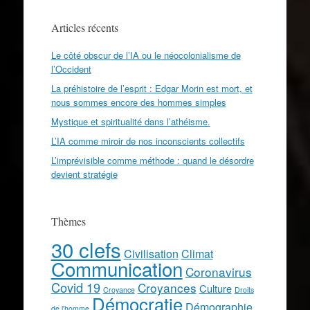
Articles récents
Le côté obscur de l’IA ou le néocolonialisme de
l’Occident
La préhistoire de l’esprit : Edgar Morin est mort, et
nous sommes encore des hommes simples
Mystique et spiritualité dans l’athéisme.
L’IA comme miroir de nos inconscients collectifs
L’imprévisible comme méthode : quand le désordre
devient stratégie
Thèmes
30 clefs
Civilisation
Climat
Communication
Coronavirus
Covid 19
Croyances
Culture
Croyance
Droits
Démocratie
Démographie
de l'homme