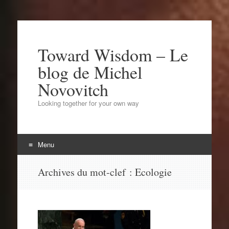
Toward Wisdom – Le
blog de Michel
Novovitch
Looking together for your own way
Menu
Aller
Archives du mot-clef :
Ecologie
au
contenu