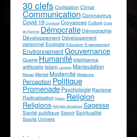
30 clefs
Civilisation
Climat
Communication
Coronavirus
Covid 19
Croyances
Culture
Croyance
Droits
Démocratie
Démographie
de l'homme
Développement
Développement
personnel
Ecologie
Education
Enseignement
Gouvernance
Environnement
Humanité
Guerre
Intelligence
Manipulation
Islam
artificielle
Langage
Modernité
Mental
Mayas
Médecine
Politique
Perception
Promenade
Psychologie
Racisme
Religion
Radicalisation
Raison
Religions
Sagesse
Réfugiés climatiques
Santé publique
Spiritualité
Savoir
Sports
Univers