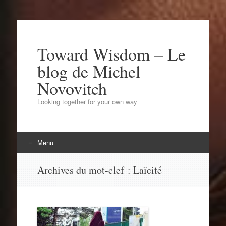
Toward Wisdom – Le
blog de Michel
Novovitch
Looking together for your own way
Menu
Aller
Archives du mot-clef :
Laïcité
au
contenu