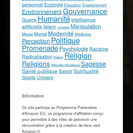
personnel
Ecologie
Education
Enseignement
Gouvernance
Environnement
Humanité
Guerre
Intelligence
Manipulation
Islam
artificielle
Langage
Modernité
Mental
Mayas
Médecine
Politique
Perception
Promenade
Psychologie
Racisme
Religion
Radicalisation
Raison
Religions
Sagesse
Réfugiés climatiques
Santé publique
Spiritualité
Savoir
Sports
Univers
Information
Ce site participe au Programme Partenaires
d’Amazon EU, un programme d’affiliation conçu
pour permettre à des sites de percevoir une
rémunération grâce à la création de liens vers
Amazon.fr.