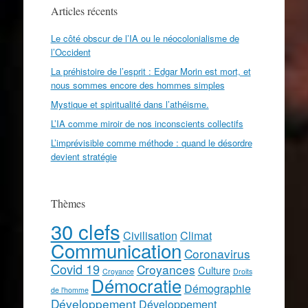
Articles récents
Le côté obscur de l’IA ou le néocolonialisme de
l’Occident
La préhistoire de l’esprit : Edgar Morin est mort, et
nous sommes encore des hommes simples
Mystique et spiritualité dans l’athéisme.
L’IA comme miroir de nos inconscients collectifs
L’imprévisible comme méthode : quand le désordre
devient stratégie
Thèmes
30 clefs
Civilisation
Climat
Communication
Coronavirus
Covid 19
Croyances
Culture
Croyance
Droits
Démocratie
Démographie
de l'homme
Développement
Développement