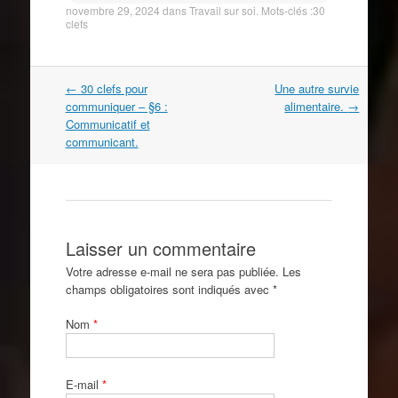
novembre 29, 2024
dans
Travail sur soi
. Mots-clés :
30
clefs
Navigation
←
30 clefs pour
Une autre survie
dans
communiquer – §6 :
alimentaire.
→
les
Communicatif et
articles
communicant.
Laisser un commentaire
Votre adresse e-mail ne sera pas publiée. Les
champs obligatoires sont indiqués avec
*
Nom
*
E-mail
*