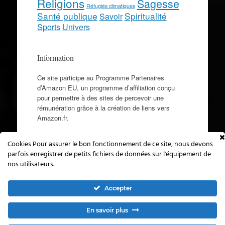
Religions
Sagesse
Réfugiés climatiques
Santé publique
Spiritualité
Savoir
Sports
Univers
Information
Ce site participe au Programme Partenaires
d’Amazon EU, un programme d’affiliation conçu
pour permettre à des sites de percevoir une
rémunération grâce à la création de liens vers
Amazon.fr.
Cookies Pour assurer le bon fonctionnement de ce site, nous devons
parfois enregistrer de petits fichiers de données sur l'équipement de
nos utilisateurs.
© Toward Wisdom - Le blog de Michel
Novovitch 2021 - 2026
Menu
Accepter
Aller
Informations légales
Contact
au
Confidentialité
En savoir plus
contenu