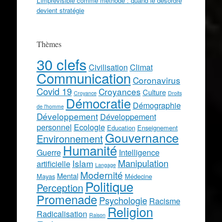
L’imprévisible comme méthode : quand le désordre
devient stratégie
Thèmes
30 clefs
Civilisation
Climat
Communication
Coronavirus
Covid 19
Croyances
Culture
Croyance
Droits
Démocratie
Démographie
de l'homme
Développement
Développement
personnel
Ecologie
Education
Enseignement
Gouvernance
Environnement
Humanité
Guerre
Intelligence
Manipulation
Islam
artificielle
Langage
Modernité
Mental
Mayas
Médecine
Politique
Perception
Promenade
Psychologie
Racisme
Religion
Radicalisation
Raison