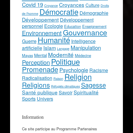
Covid 19
Croyances
Culture
Croyance
Droits
Démocratie
Démographie
de l'homme
Développement
Développement
personnel
Ecologie
Education
Enseignement
Gouvernance
Environnement
Humanité
Guerre
Intelligence
Manipulation
Islam
artificielle
Langage
Modernité
Mental
Mayas
Médecine
Politique
Perception
Promenade
Psychologie
Racisme
Religion
Radicalisation
Raison
Religions
Sagesse
Réfugiés climatiques
Santé publique
Spiritualité
Savoir
Sports
Univers
Information
Ce site participe au Programme Partenaires