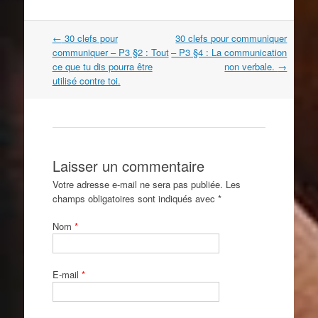
Navigation
←
30 clefs pour
30 clefs pour communiquer
dans
communiquer – P3 §2 : Tout
– P3 §4 : La communication
les
ce que tu dis pourra être
non verbale.
→
articles
utilisé contre toi.
Laisser un commentaire
Votre adresse e-mail ne sera pas publiée. Les
champs obligatoires sont indiqués avec
*
Nom
*
E-mail
*